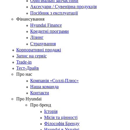
Оригінальні запчастини
Аксесуари / Сувенірна продукція
Посібник з експлуатації
Фінансування
Hyundai Finance
Кредитні програми
Лізинг
Страхування
Корпоративні продажі
Запис на сервіс
Trade-in
Тест-Драйв
Про нас
Компанія «Соллі-Плюс»
Наша команда
Контакти
Про Hyundai
Про бренд
Історія
Місія та цінності
Філософія Бренду
Hyundai в Україні