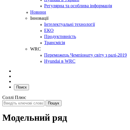
Регулярна та особлива інформація
Новини
Інновації
Інтелектуальні технології
ЕКО
Продуктивність
Трансмісія
WRC
Переможець Чемпіонату світу з ралі-2019
Hyundai в WRC
Поиск
Соллі Плюс
Модельний ряд