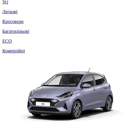
Усі
Легкові
Кросовери
Багатоцільові
ECO
Комерційні