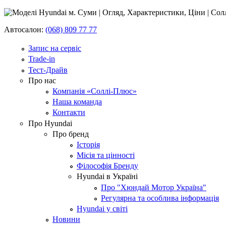
Автосалон:
(068) 809 77 77
Запис на сервіс
Trade-in
Тест-Драйв
Про нас
Компанія «Соллі-Плюс»
Наша команда
Контакти
Про Hyundai
Про бренд
Історія
Місія та цінності
Філософія Бренду
Hyundai в Україні
Про "Хюндай Мотор Україна"
Регулярна та особлива інформація
Hyundai у світі
Новини