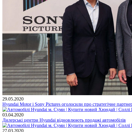
29.05.2020
Hyundai Motor і Sony Pictures оголосили про стратегічне партне
03.04.2020
Дилерські центри Hyundai відновлюють продажі автомобілів
27.03.2020