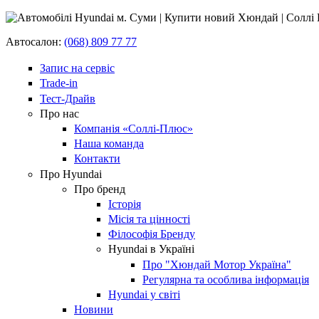
Автосалон:
(068) 809 77 77
Запис на сервіс
Trade-in
Тест-Драйв
Про нас
Компанія «Соллі-Плюс»
Наша команда
Контакти
Про Hyundai
Про бренд
Історія
Місія та цінності
Філософія Бренду
Hyundai в Україні
Про "Хюндай Мотор Україна"
Регулярна та особлива інформація
Hyundai у світі
Новини