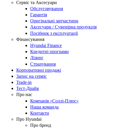
Сервіс та Аксесуари
Обслуговування
Гарантія
Оригінальні запчастини
Аксесуари / Сувенірна продукція
Посібник з експлуатації
Фінансування
Hyundai Finance
Кредитні програми
Лізинг
Страхування
Корпоративні продажі
Запис на сервіс
Trade-in
Тест-Драйв
Про нас
Компанія «Соллі-Плюс»
Наша команда
Контакти
Про Hyundai
Про бренд