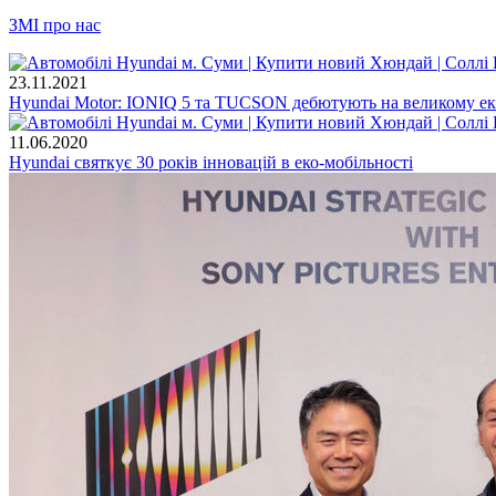
ЗМІ про нас
23.11.2021
Hyundai Motor: IONIQ 5 та TUCSON дебютують на великому екр
11.06.2020
Hyundai святкує 30 років інновацій в еко-мобільності