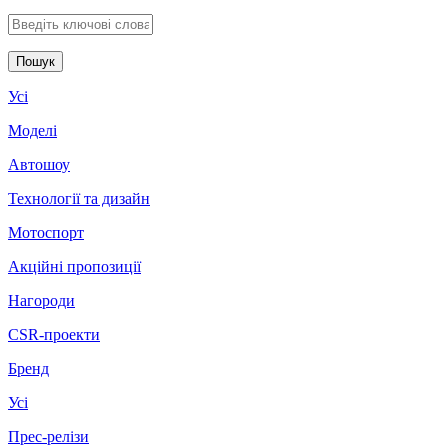
Введіть ключові слова для пошуку
Усі
Моделі
Автошоу
Технології та дизайн
Мотоспорт
Акційні пропозиції
Нагороди
CSR-проекти
Бренд
Усі
Прес-релізи