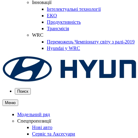
Інновації
Інтелектуальні технології
ЕКО
Продуктивність
Трансмісія
WRC
Переможець Чемпіонату світу з ралі-2019
Hyundai у WRC
Поиск
Меню
Модельний ряд
Спецпропозиції
Нові авто
Сервіс та Аксесуари