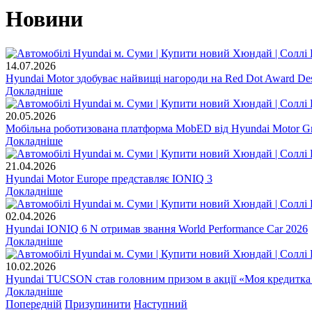
Новини
14.07.2026
Hyundai Motor здобуває найвищі нагороди на Red Dot Award Des
Докладніше
20.05.2026
Мобільна роботизована платформа MobED від Hyundai Motor Gr
Докладніше
21.04.2026
Hyundai Motor Europe представляє IONIQ 3
Докладніше
02.04.2026
Hyundai IONIQ 6 N отримав звання World Performance Car 2026
Докладніше
10.02.2026
Hyundai TUCSON став головним призом в акції «Моя кредитка
Докладніше
Попередній
Призупинити
Наступний