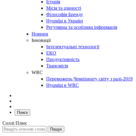
Історія
Місія та цінності
Філософія Бренду
Hyundai в Україні
Регулярна та особлива інформація
Новини
Інновації
Інтелектуальні технології
ЕКО
Продуктивність
Трансмісія
WRC
Переможець Чемпіонату світу з ралі-2019
Hyundai в WRC
Поиск
Соллі Плюс