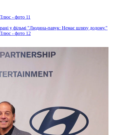
ані у фільмі "Людина-павук: Немає шляху додому."