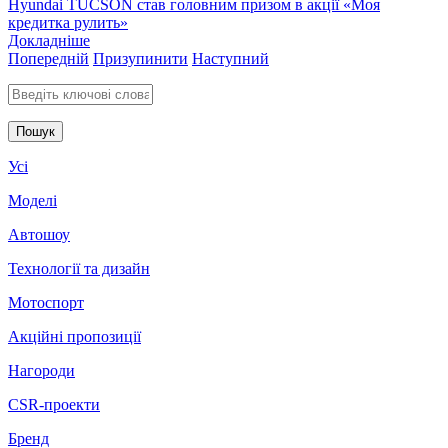
Hyundai TUCSON став головним призом в акції «Моя
кредитка рулить»
Докладніше
Попередній
Призупинити
Наступний
Введіть ключові слова для пошуку
Усі
Моделі
Автошоу
Технології та дизайн
Мотоспорт
Акційні пропозиції
Нагороди
CSR-проекти
Бренд