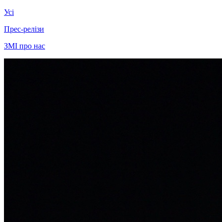
Усі
Прес-релізи
ЗМІ про нас