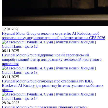
12.01.2026
Hyundai Motor Group оголосила стратегію AI Robotics, щоб
очолити епоху людиноцентричної робототехніки на CES 2026
06.11.2025
Hyundai Motor Group відкриває новий європейський
випробувальний центр для розвитку технологій наступного
покоління
03.11.2025
Hyundai Motor Group оголошує про створення NVIDIA
Blackwell AI Factory для розвитку інтелектуальних мобільних
рішень
28.04.2025
Hyundai Motor Group представляє гібридну систему