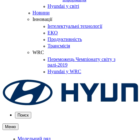
Hyundai у світі
Новини
Інновації
Інтелектуальні технології
ЕКО
Продуктивність
Трансмісія
WRC
Переможець Чемпіонату світу з
ралі-2019
Hyundai у WRC
Поиск
Меню
Модельний ряд