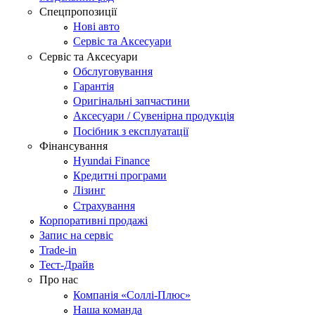
Спецпропозиції
Нові авто
Сервіс та Аксесуари
Сервіс та Аксесуари
Обслуговування
Гарантія
Оригінальні запчастини
Аксесуари / Сувенірна продукція
Посібник з експлуатації
Фінансування
Hyundai Finance
Кредитні програми
Лізинг
Страхування
Корпоративні продажі
Запис на сервіс
Trade-in
Тест-Драйв
Про нас
Компанія «Соллі-Плюс»
Наша команда