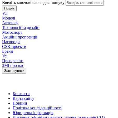
Введіть ключові слова для пошуку
Усі
Моделі
Автошоу
Технології та дизайн
Мотоспорт
Акційні пропозиції
Нагороди
CSR-проекти
Бренд
Усі
Прес-релізи
ЗМІ про нас
Контакти
Карта сайту
Новини
Політика конфіденційності
Юридична інформація
Довідник офіційних витрат палива та викидів СО2