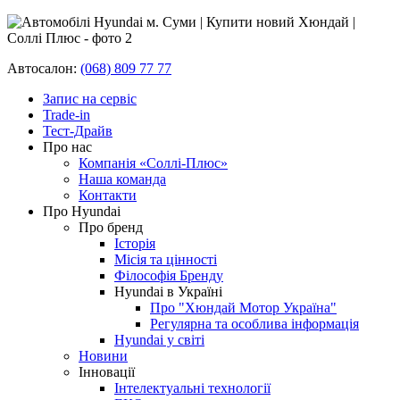
Автосалон:
(068) 809 77 77
Запис на сервіс
Trade-in
Тест-Драйв
Про нас
Компанія «Соллі-Плюс»
Наша команда
Контакти
Про Hyundai
Про бренд
Історія
Місія та цінності
Філософія Бренду
Hyundai в Україні
Про "Хюндай Мотор Україна"
Регулярна та особлива інформація
Hyundai у світі
Новини
Інновації
Інтелектуальні технології