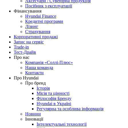
Аксесуари / Сувенірна продукція
Посібник з експлуатації
Фінансування
Hyundai Finance
Кредитні програми
Лізинг
Страхування
Корпоративні продажі
Запис на сервіс
Trade-in
Тест-Драйв
Про нас
Компанія «Соллі-Плюс»
Наша команда
Контакти
Про Hyundai
Про бренд
Історія
Місія та цінності
Філософія Бренду
Hyundai в Україні
Регулярна та особлива інформація
Новини
Інновації
Інтелектуальні технології