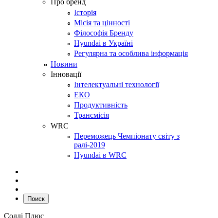
Про бренд
Історія
Місія та цінності
Філософія Бренду
Hyundai в Україні
Регулярна та особлива інформація
Новини
Інновації
Інтелектуальні технології
ЕКО
Продуктивність
Трансмісія
WRC
Переможець Чемпіонату світу з
ралі-2019
Hyundai в WRC
Поиск
Соллі Плюс