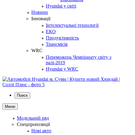
Hyundai у світі
Новини
Інновації
Інтелектуальні технології
ЕКО
Продуктивність
Трансмісія
WRC
Переможець Чемпіонату світу з
ралі-2019
Hyundai у WRC
Поиск
Меню
Модельний ряд
Спецпропозиції
Нові авто