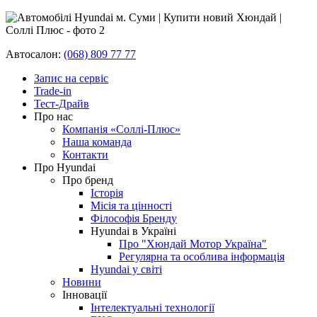
Автосалон:
(068) 809 77 77
Запис на сервіс
Trade-in
Тест-Драйв
Про нас
Компанія «Соллі-Плюс»
Наша команда
Контакти
Про Hyundai
Про бренд
Історія
Місія та цінності
Філософія Бренду
Hyundai в Україні
Про "Хюндай Мотор Україна"
Регулярна та особлива інформація
Hyundai у світі
Новини
Інновації
Інтелектуальні технології