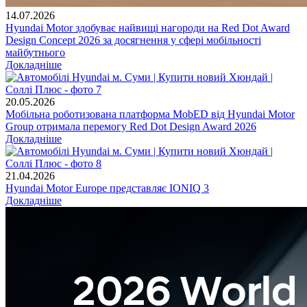
14.07.2026
Hyundai Motor здобуває найвищі нагороди на Red Dot Award
Design Concept 2026 за досягнення у сфері мобільності
майбутнього
Докладніше
20.05.2026
Мобільна роботизована платформа MobED від Hyundai Motor
Group отримала перемогу Red Dot Design Award 2026
Докладніше
21.04.2026
Hyundai Motor Europe представляє IONIQ 3
Докладніше