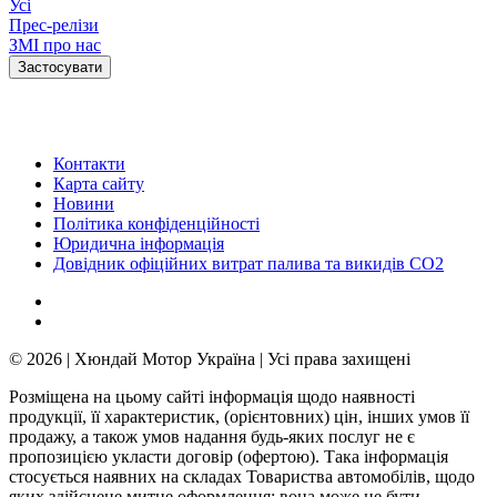
Усі
Прес-релізи
ЗМІ про нас
Контакти
Карта сайту
Новини
Політика конфіденційності
Юридична інформація
Довідник офіційних витрат палива та викидів СО2
© 2026 | Хюндай Мотор Україна | Усі права захищені
Розміщена на цьому сайті інформація щодо наявності
продукції, її характеристик, (орієнтовних) цін, інших умов її
продажу, а також умов надання будь-яких послуг не є
пропозицією укласти договір (офертою). Така інформація
стосується наявних на складах Товариства автомобілів, щодо
яких здійснене митне оформлення; вона може не бути