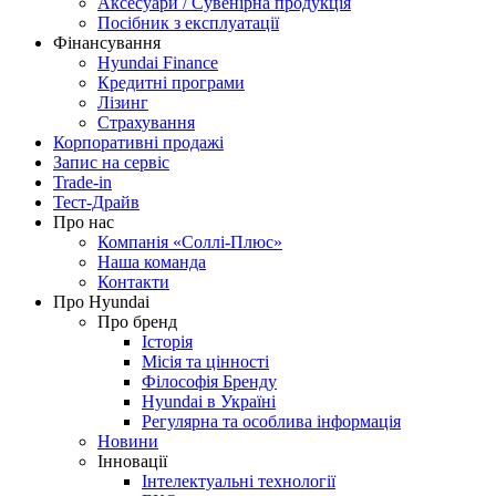
Аксесуари / Сувенірна продукція
Посібник з експлуатації
Фінансування
Hyundai Finance
Кредитні програми
Лізинг
Страхування
Корпоративні продажі
Запис на сервіс
Trade-in
Тест-Драйв
Про нас
Компанія «Соллі-Плюс»
Наша команда
Контакти
Про Hyundai
Про бренд
Історія
Місія та цінності
Філософія Бренду
Hyundai в Україні
Регулярна та особлива інформація
Новини
Інновації
Інтелектуальні технології