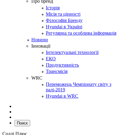
Про бренд
Історія
Місія та цінності
Філософія Бренду
Hyundai в Україні
Регулярна та особлива інформація
Новини
Інновації
Інтелектуальні технології
ЕКО
Продуктивність
Трансмісія
WRC
Переможець Чемпіонату світу з
ралі-2019
Hyundai в WRC
Поиск
Соллі Плюс