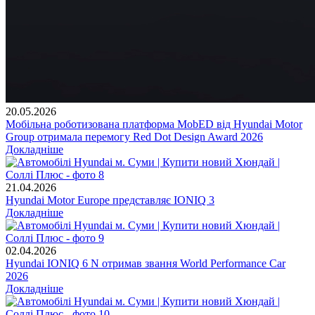
20.05.2026
Мобільна роботизована платформа MobED від Hyundai Motor
Group отримала перемогу Red Dot Design Award 2026
Докладніше
21.04.2026
Hyundai Motor Europe представляє IONIQ 3
Докладніше
02.04.2026
Hyundai IONIQ 6 N отримав звання World Performance Car
2026
Докладніше