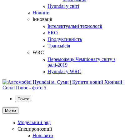
Hyundai у світі
Новини
Інновації
Інтелектуальні технології
ЕКО
Продуктивність
Трансмісія
WRC
Переможець Чемпіонату світу з
ралі-2019
Hyundai у WRC
Поиск
Меню
Модельний ряд
Спецпропозиції
Нові авто