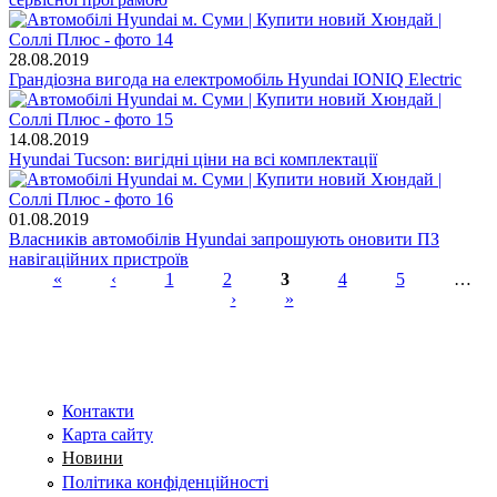
28.08.2019
Грандіозна вигода на електромобіль Hyundai IONIQ Electric
14.08.2019
Hyundai Tucson: вигідні ціни на всі комплектації
01.08.2019
Власників автомобілів Hyundai запрошують оновити ПЗ
навігаційних пристроїв
«
‹
1
2
3
4
5
…
›
»
Сторінки
Контакти
Карта сайту
Новини
Політика конфіденційності