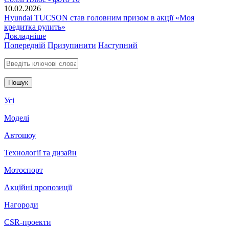
10.02.2026
Hyundai TUCSON став головним призом в акції «Моя
кредитка рулить»
Докладніше
Попередній
Призупинити
Наступний
Введіть ключові слова для пошуку
Усі
Моделі
Автошоу
Технології та дизайн
Мотоспорт
Акційні пропозиції
Нагороди
CSR-проекти