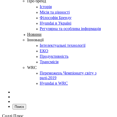
Про бренд
Історія
Місія та цінності
Філософія Бренду
Hyundai в Україні
Регулярна та особлива інформація
Новини
Інновації
Інтелектуальні технології
ЕКО
Продуктивність
Трансмісія
WRC
Переможець Чемпіонату світу з
ралі-2019
Hyundai в WRC
Поиск
Соллі Плюс