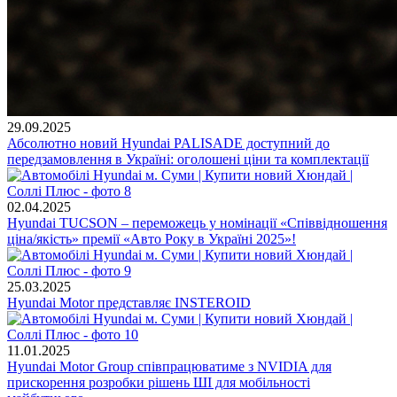
29.09.2025
Абсолютно новий Hyundai PALISADE доступний до
передзамовлення в Україні: оголошені ціни та комплектації
02.04.2025
Hyundai TUCSON – переможець у номінації «Співвідношення
ціна/якість» премії «Авто Року в Україні 2025»!
25.03.2025
Hyundai Motor представляє INSTEROID
11.01.2025
Hyundai Motor Group співпрацюватиме з NVIDIA для
прискорення розробки рішень ШІ для мобільності