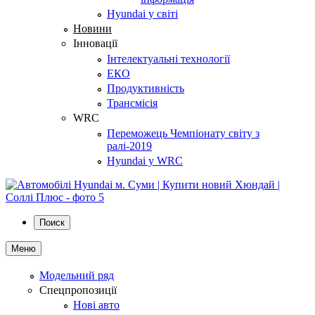
Hyundai у світі
Новини
Інновації
Інтелектуальні технології
ЕКО
Продуктивність
Трансмісія
WRC
Переможець Чемпіонату світу з
ралі-2019
Hyundai у WRC
Поиск
Меню
Модельний ряд
Спецпропозиції
Нові авто