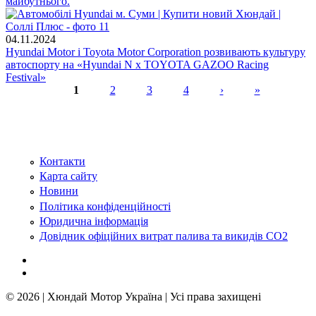
майбутнього.
04.11.2024
Hyundai Motor і Toyota Motor Corporation розвивають культуру
автоспорту на «Hyundai N x TOYOTA GAZOO Racing
Festival»
1
2
3
4
›
»
Сторінки
Контакти
Карта сайту
Новини
Політика конфіденційності
Юридична інформація
Довідник офіційних витрат палива та викидів СО2
© 2026 | Хюндай Мотор Україна | Усі права захищені