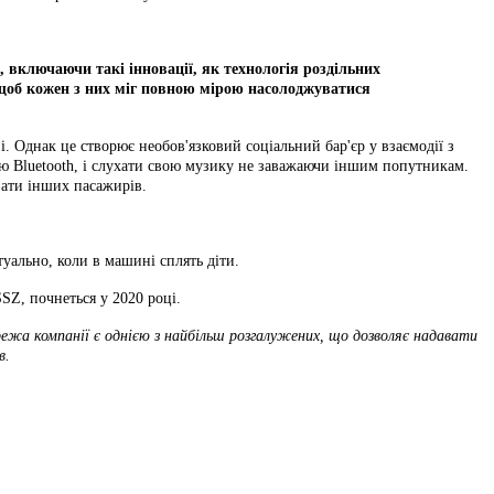
 включаючи такі інновації, як технологія роздільних
 щоб кожен з них міг повною мірою насолоджуватися
. Однак це створює необов'язковий соціальний бар'єр у взаємодії з
 Bluetooth, і слухати свою музику не заважаючи іншим попутникам.
вати інших пасажирів.
ктуально, коли в машині сплять діти.
гією SSZ, почнеться у 2020 році.
ежа компанії є однією з найбільш розгалужених, що дозволяє надавати
в.