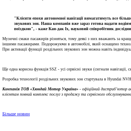
"Клієнти епохи автономної навігації вимагатимуть все більш
звукових зон. Наша компанія вже зараз готова надати водія
поїздкою", - каже Кан-дак Іх, науковий співробітник дослідн
Музичні смаки пасажирів різняться, тому деякі з них вважають за кращ
іншими пасажирами. Подорожуючи в автомобілі, який оснащено технол
При активації функції роздільних звукових зон можна навіть індивідуа
Ще одна корисна функція SSZ - усі сервісні звуки (сигнали навігації, си
Розробка технології роздільних звукових зон стартувала в Hyundai 
Компанія ТOВ «Хюндай Мотор Україна»
- офіційний дистриб’ютор ав
клієнтам повний комплекс послуг з продажу та сервісного обслуговуванн
Більше новин