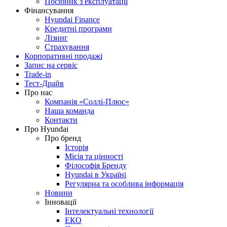
Посібник з експлуатації
Фінансування
Hyundai Finance
Кредитні програми
Лізинг
Страхування
Корпоративні продажі
Запис на сервіс
Trade-in
Тест-Драйв
Про нас
Компанія «Соллі-Плюс»
Наша команда
Контакти
Про Hyundai
Про бренд
Історія
Місія та цінності
Філософія Бренду
Hyundai в Україні
Регулярна та особлива інформація
Новини
Інновації
Інтелектуальні технології
ЕКО