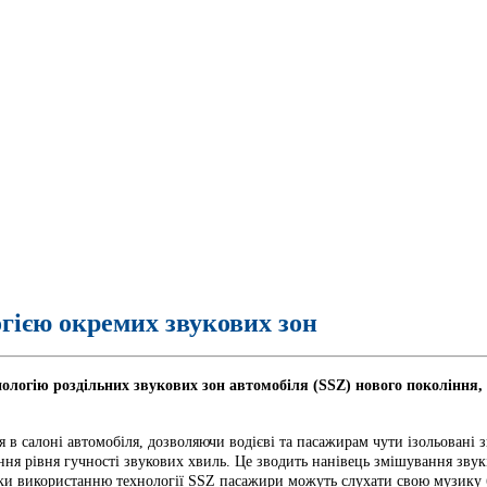
гією окремих звукових зон
нологію роздільних звукових зон автомобіля (SSZ) нового покоління
 в салоні автомобіля, дозволяючи водієві та пасажирам чути ізольовані з
ння рівня гучності звукових хвиль. Це зводить нанівець змішування зву
яки використанню технології SSZ пасажири можуть слухати свою музику