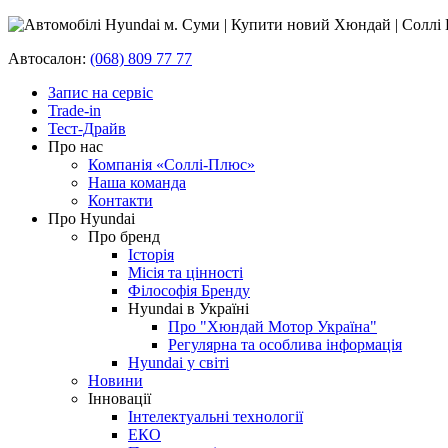
Автосалон:
(068) 809 77 77
Запис на сервіс
Trade-in
Тест-Драйв
Про нас
Компанія «Соллі-Плюс»
Наша команда
Контакти
Про Hyundai
Про бренд
Історія
Місія та цінності
Філософія Бренду
Hyundai в Україні
Про "Хюндай Мотор Україна"
Регулярна та особлива інформація
Hyundai у світі
Новини
Інновації
Інтелектуальні технології
ЕКО