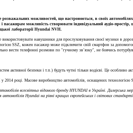
е розважальних можливостей, що настроюються, в своїх автомобілях,
м і пасажирам можливість створювати індивідуальний аудіо-простір,
ицької лабораторії Hyundai NVH.
е використовувати навушники для прослуховування своєї музики в дорозі
огією SSZ, кожен пасажир може підключити свій смартфон за допомогою
льно вести телефонні розмови по "гучному зв’язку", не боячись потурбу
стем активної безпеки і т.п.) будуть чутні тільки водієві. Це особливо а
NVH у 2014 році. Масове виробництво автомобілів, оснащених техноло
томобілів всесвітньо відомого бренду HYUNDAI в Україні. Дилерська мер
я автомобілів Hyundai на рівні кращих європейських і світових стандарті