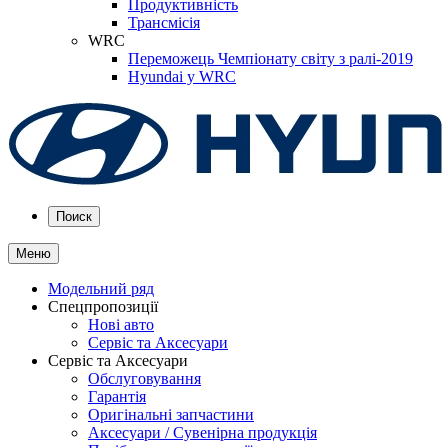
Продуктивність
Трансмісія
WRC
Переможець Чемпіонату світу з ралі-2019
Hyundai у WRC
Поиск
Меню
Модельний ряд
Спецпропозиції
Нові авто
Сервіс та Аксесуари
Сервіс та Аксесуари
Обслуговування
Гарантія
Оригінальні запчастини
Аксесуари / Сувенірна продукція