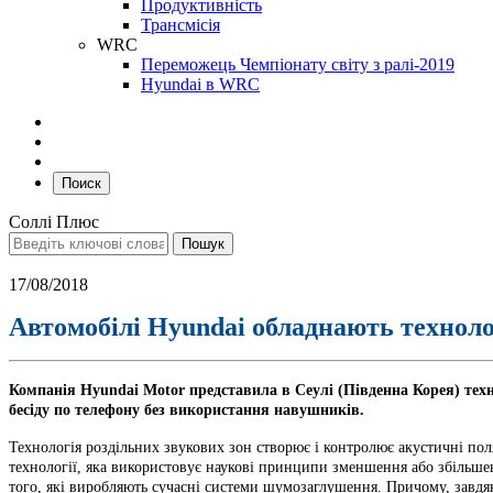
Продуктивність
Трансмісія
WRC
Переможець Чемпіонату світу з ралі-2019
Hyundai в WRC
Поиск
Соллі Плюс
17/08/2018
Автомобілі Hyundai обладнають техноло
Компанія Hyundai Motor представила в Сеулі (Південна Корея) тех
бесіду по телефону без використання навушників.
Технологія роздільних звукових зон створює і контролює акустичні поля
технології, яка використовує наукові принципи зменшення або збільше
того, які виробляють сучасні системи шумозаглушення. Причому, завд