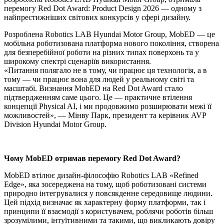
перемогу Red Dot Award: Product Design 2026 — одному з
найпрестижніших світових конкурсів у сфері дизайну.
Розроблена Robotics LAB Hyundai Motor Group, MobED — це
мобільна роботизована платформа нового покоління, створена
для безперебійної роботи на різних типах поверхонь та у
широкому спектрі сценаріїв використання.
«Питання полягало не в тому, чи працює ця технологія, а в
тому — чи працює вона для людей у реальному світі та
масштабі. Визнання MobED на Red Dot Award стало
підтвердженням саме цього. Це — практичне втілення
концепції Physical AI, і ми продовжимо розширювати межі її
можливостей», — Мінву Парк, президент та керівник AVP
Division Hyundai Motor Group.
Чому MobED отримав перемогу Red Dot Award?
MobED втілює дизайн-філософію Robotics LAB «Refined
Edge», яка зосереджена на тому, щоб роботизовані системи
природно інтегрувалися у повсякденне середовище людини.
Цей підхід визначає як характерну форму платформи, так і
принципи її взаємодії з користувачем, роблячи роботів більш
зрозумілими, інтуїтивними та такими, що викликають довіру