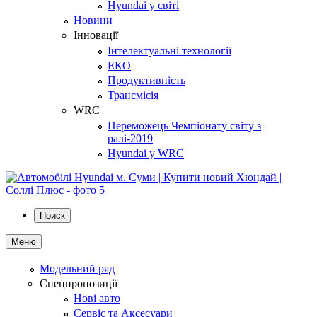
Hyundai у світі
Новини
Інновації
Інтелектуальні технології
ЕКО
Продуктивність
Трансмісія
WRC
Переможець Чемпіонату світу з
ралі-2019
Hyundai у WRC
Поиск
Меню
Модельний ряд
Спецпропозиції
Нові авто
Сервіс та Аксесуари