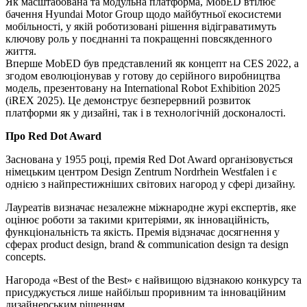
Як масштабована та модульна платформа, MobED втілює
бачення Hyundai Motor Group щодо майбутньої екосистеми
мобільності, у якій роботизовані рішення відіграватимуть
ключову роль у поєднанні та покращенні повсякденного
життя.
Вперше MobED був представлений як концепт на CES 2022, а
згодом еволюціонував у готову до серійного виробництва
модель, презентовану на International Robot Exhibition 2025
(iREX 2025). Це демонструє безперервний розвиток
платформи як у дизайні, так і в технологічній досконалості.
Про Red Dot Award
Заснована у 1955 році, премія Red Dot Award організовується
німецьким центром Design Zentrum Nordrhein Westfalen і є
однією з найпрестижніших світових нагород у сфері дизайну.
Лауреатів визначає незалежне міжнародне журі експертів, яке
оцінює роботи за такими критеріями, як інноваційність,
функціональність та якість. Премія відзначає досягнення у
сферах product design, brand & communication design та design
concepts.
Нагорода «Best of the Best» є найвищою відзнакою конкурсу та
присуджується лише найбільш проривним та інноваційним
дизайнерським рішенням.