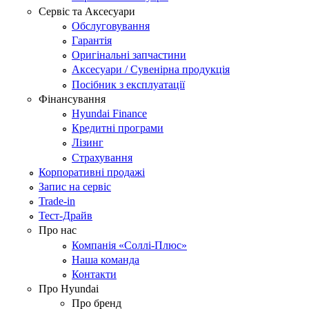
Сервіс та Аксесуари
Обслуговування
Гарантія
Оригінальні запчастини
Аксесуари / Сувенірна продукція
Посібник з експлуатації
Фінансування
Hyundai Finance
Кредитні програми
Лізинг
Страхування
Корпоративні продажі
Запис на сервіс
Trade-in
Тест-Драйв
Про нас
Компанія «Соллі-Плюс»
Наша команда
Контакти
Про Hyundai
Про бренд