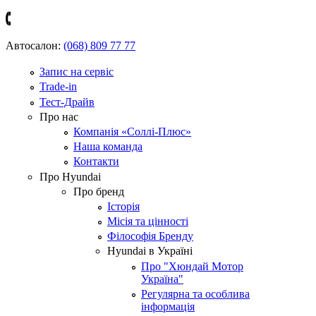
Автосалон:
(068) 809 77 77
Запис на сервіс
Trade-in
Тест-Драйв
Про нас
Компанія «Соллі-Плюс»
Наша команда
Контакти
Про Hyundai
Про бренд
Історія
Місія та цінності
Філософія Бренду
Hyundai в Україні
Про "Хюндай Мотор
Україна"
Регулярна та особлива
інформація