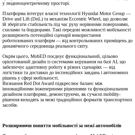
у людиноцентричному просторі.
Платформа інтегрує власні технології Hyundai Motor Group —
Drive and Lift (DnL) та механізм Eccentric Wheel, що дозволяє
їй зберігати стабільність під час руху нерівними поверхнями,
схилами та бордюрами. Такі передові можливості мобільності
розширюють потенційні сценарії використання
роботизованих платформ — від контрольованих приміщень до
динамічного середовища реального світу.
Окрім цього, MobED поєднує функціональний, цільово
орієнтований дизайн із системами керування на базі AI, що
забезпечує адаптивну роботу в різних сценаріях — від
логістики та доставки до інспекційних завдань і автономних
рішень у сфері мобільності.
Визнання Red Dot Award підкреслює баланс між
інноваційними інженерними рішеннями та функціональним
дизайном платформи, демонструючи, як сучасні mobility-
рішення виходять за межі традиційних форматів транспортних
засобів.
Розширюючи поняття мобільності за межі автомобілів