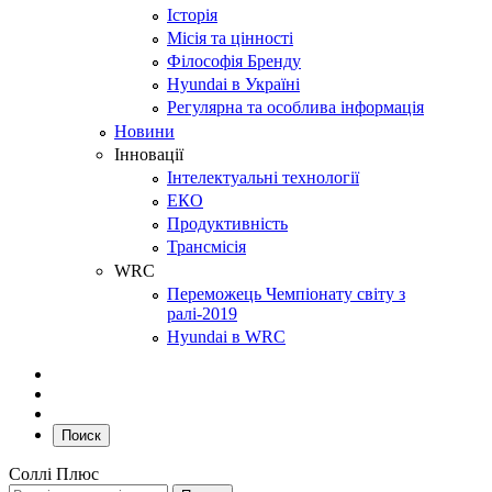
Історія
Місія та цінності
Філософія Бренду
Hyundai в Україні
Регулярна та особлива інформація
Новини
Інновації
Інтелектуальні технології
ЕКО
Продуктивність
Трансмісія
WRC
Переможець Чемпіонату світу з
ралі-2019
Hyundai в WRC
Поиск
Соллі Плюс