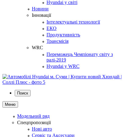
Hyundai у світі
Новини
Інновації
Інтелектуальні технології
ЕКО
Продуктивність
Трансмісія
WRC
Переможець Чемпіонату світу з
ралі-2019
Hyundai у WRC
Поиск
Меню
Модельний ряд
Спецпропозиції
Нові авто
Сервіс та Аксесуари