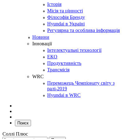
Історія
Місія та цінності
Філософія Бренду
Hyundai в Україні
Регулярна та особлива інформація
Новини
Інновації
Інтелектуальні технології
ЕКО
Продуктивність
Трансмісія
WRC
Переможець Чемпіонату світу з
ралі-2019
Hyundai в WRC
Поиск
Соллі Плюс