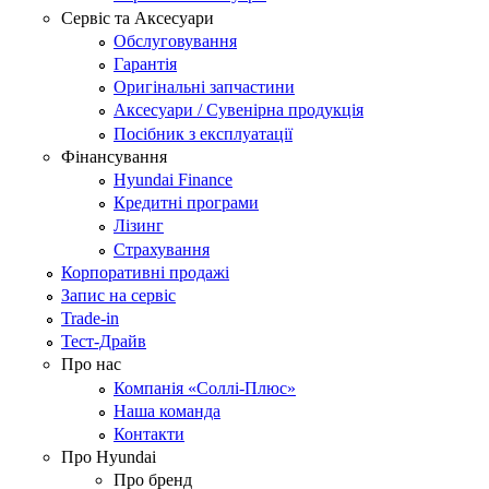
Сервіс та Аксесуари
Обслуговування
Гарантія
Оригінальні запчастини
Аксесуари / Сувенірна продукція
Посібник з експлуатації
Фінансування
Hyundai Finance
Кредитні програми
Лізинг
Страхування
Корпоративні продажі
Запис на сервіс
Trade-in
Тест-Драйв
Про нас
Компанія «Соллі-Плюс»
Наша команда
Контакти
Про Hyundai
Про бренд