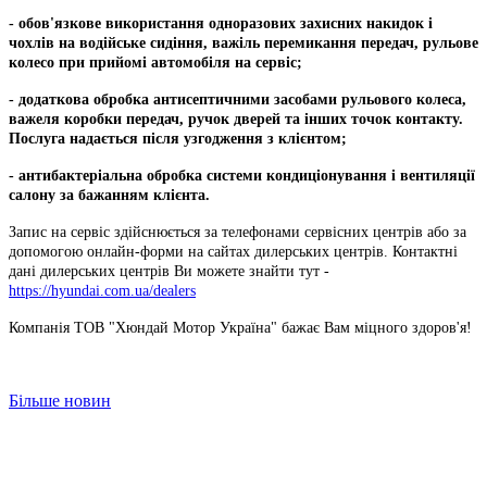
- обов'язкове використання одноразових захисних накидок і
чохлів на водійське сидіння, важіль перемикання передач, рульове
колесо при прийомі автомобіля на сервіс;
- додаткова обробка антисептичними засобами рульового колеса,
важеля коробки передач, ручок дверей та інших точок контакту.
Послуга надається після узгодження з клієнтом;
- антибактеріальна обробка системи кондиціонування і вентиляції
салону за бажанням клієнта.
Запис на сервіс здійснюється за телефонами сервісних центрів або за
допомогою онлайн-форми на сайтах дилерських центрів. Контактні
дані дилерських центрів Ви можете знайти тут -
https://hyundai.com.ua/dealers
Компанія ТОВ "Хюндай Мотор Україна" бажає Вам міцного здоров'я!
Більше новин