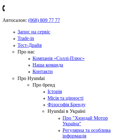
Автосалон:
(068) 809 77 77
Запис на сервіс
Trade-in
Тест-Драйв
Про нас
Компанія «Соллі-Плюс»
Наша команда
Контакти
Про Hyundai
Про бренд
Історія
Місія та цінності
Філософія Бренду
Hyundai в Україні
Про "Хюндай Мотор
Україна"
Регулярна та особлива
інформація