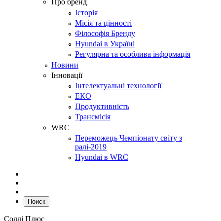
Про бренд
Історія
Місія та цінності
Філософія Бренду
Hyundai в Україні
Регулярна та особлива інформація
Новини
Інновації
Інтелектуальні технології
ЕКО
Продуктивність
Трансмісія
WRC
Переможець Чемпіонату світу з
ралі-2019
Hyundai в WRC
Поиск
Соллі Плюс