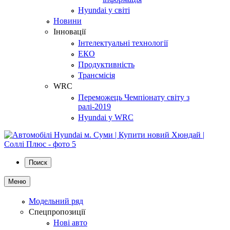
Hyundai у світі
Новини
Інновації
Інтелектуальні технології
ЕКО
Продуктивність
Трансмісія
WRC
Переможець Чемпіонату світу з
ралі-2019
Hyundai у WRC
Поиск
Меню
Модельний ряд
Спецпропозиції
Нові авто