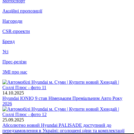
Мотоспорт
Акційні пропозиції
Нагороди
CSR-проекти
Бренд
Усі
Прес-релізи
ЗМІ про нас
14.10.2025
Hyundai IONIQ 9 став Німецьким Преміальним Авто Року
2026
25.09.2025
Абсолютно новий Hyundai PALISADE доступний до
передзамовлення в Україні: оголошені ціни та комплектації