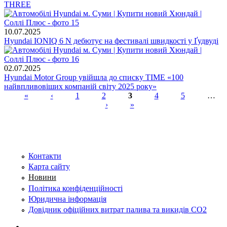
THREE
10.07.2025
Hyundai IONIQ 6 N дебютує на фестивалі швидкості у Ґудвуді
02.07.2025
Hyundai Motor Group увійшла до списку TIME «100
найвпливовіших компаній світу 2025 року»
«
‹
1
2
3
4
5
…
›
»
Сторінки
Контакти
Карта сайту
Новини
Політика конфіденційності
Юридична інформація
Довідник офіційних витрат палива та викидів СО2